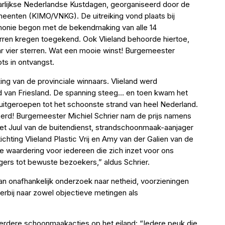
aarlijkse Nederlandse Kustdagen, georganiseerd door de
eenten (KIMO/VNKG). De uitreiking vond plaats bij
monie begon met de bekendmaking van alle 14
erren kregen toegekend. Ook Vlieland behoorde hiertoe,
ar vier sterren. Wat een mooie winst! Burgemeester
ts in ontvangst.
ng van de provinciale winnaars. Vlieland werd
d van Friesland. De spanning steeg… en toen kwam het
itgeroepen tot het schoonste strand van heel Nederland.
reerd! Burgemeester Michiel Schrier nam de prijs namens
t Juul van de buitendienst, strandschoonmaak-aanjager
ichting Vlieland Plastic Vrij en Amy van der Galien van de
ie waardering voor iedereen die zich inzet voor ons
igers tot bewuste bezoekers,” aldus Schrier.
an onafhankelijk onderzoek naar netheid, voorzieningen
hierbij naar zowel objectieve metingen als
meerdere schoonmaakacties op het eiland: “Iedere peuk die