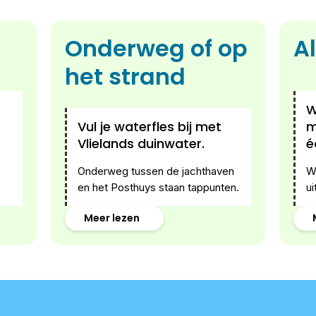
Onderweg of op
A
het strand
W
Vul je waterfles bij met
m
Vlielands duinwater.
é
Onderweg tussen de jachthaven
W
en het Posthuys staan tappunten.
ui
Meer lezen