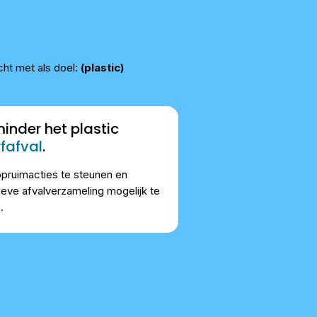
cht met als doel:
(plastic)
inder het plastic
fafval
.
pruimacties te steunen en
ieve afvalverzameling mogelijk te
.