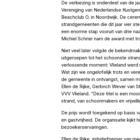
De verkiezing is onderdeel van de j
Vereniging van Nederlandse Kustgem
Beachclub O. in Noordwijk. De cere
strandgemeenten die dit jaar vier st
een enorme stap vooruit van drie na
Michiel Schrier nam de award met tro
Niet veel later volgde de bekendmaki
uitgeroepen tot het schoonste stran
verlossende moment: Vlieland werd u
Wat zijn we ongelofelijk trots en ve
de gemeente in ontvangst, samen me
Ellen de Rijke, Gerbrich Wever van St
VVV Vlieland. “Deze titel is een moo
strand, van schoonmakers en vrijwill
De prijs wordt toegekend op basis v
en gastvrijheid. De organisatie kijkt 
bezoekerservaringen.
Ellen de Rijke, initiatiefnemer van 