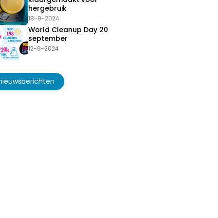
hergebruik
18-9-2024
World Cleanup Day 20
september
12-9-2024
 nieuwsberichten