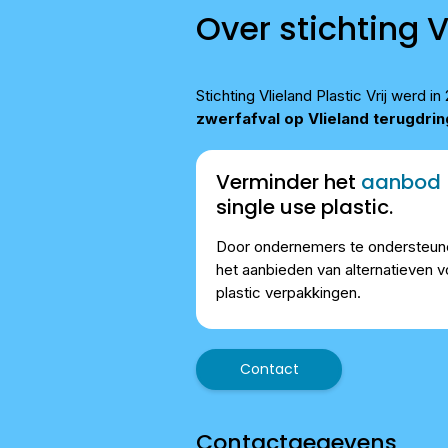
Over stichting V
Stichting Vlieland Plastic Vrij werd
zwerfafval op Vlieland terugdri
Verminder het
aanbod
single use plastic.
Door ondernemers te ondersteune
het aanbieden van alternatieven v
plastic verpakkingen.
Contact
Contactgegevens