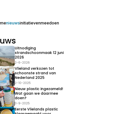
ome
nieuws
initiatieven
meedoen
euws
Uitnodiging
strandschoonmaak 12 juni
2026
2-6-2026
Vlieland verkozen tot
schoonste strand van
Nederland 2025
2-10-2025
Nieuw plastic ingezameld!
Wat gaan we daarmee
doen?
3-9-2025
Eerste Vlielands plastic
klaargemaakt voor