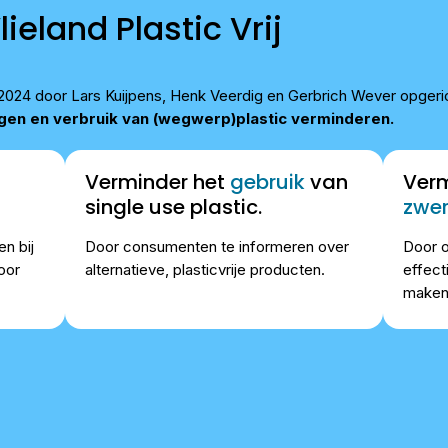
lieland Plastic Vrij
 in 2024 door Lars Kuijpens, Henk Veerdig en Gerbrich Wever opgeri
ngen en verbruik van (wegwerp)plastic verminderen.
Verminder het
gebruik
van
Verm
single use plastic.
zwer
n bij
Door consumenten te informeren over
Door o
oor
alternatieve, plasticvrije producten.
effect
maken