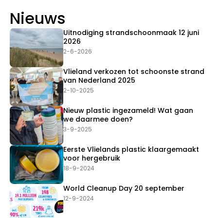
Nieuws
Uitnodiging strandschoonmaak 12 juni
2026
2-6-2026
Vlieland verkozen tot schoonste strand
van Nederland 2025
2-10-2025
Nieuw plastic ingezameld! Wat gaan
we daarmee doen?
3-9-2025
Eerste Vlielands plastic klaargemaakt
voor hergebruik
18-9-2024
World Cleanup Day 20 september
12-9-2024